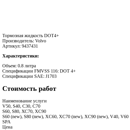
Тормозная жидкость DOT4+
Производитель: Volvo
Артикул: 9437431
Характеристики:
Объем: 0.8 литра
Спецификации FMVSS 116: DOT 4+
Спецификации SAE: J1703
Стоимость работ
Наименование услуги
V50, S40, С30, С70
S60, S80, ХС70, XC90
S60 (new), S80 (new), XC60, XC70 (new), XC90 (new), V40, V60
SPA
Цена