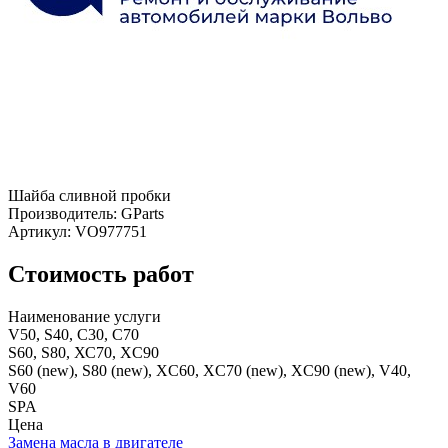
Шайба сливной пробки
Производитель: GParts
Артикул: VO977751
Стоимость работ
Наименование услуги
V50, S40, С30, С70
S60, S80, ХС70, XC90
S60 (new), S80 (new), XC60, XC70 (new), XC90 (new), V40,
V60
SPA
Цена
Замена масла в двигателе